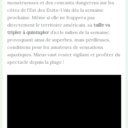
monstrueuses et des courants dangereux sur les
côtes de l’Est des États-Unis dès la semaine
prochaine. Même si elle ne frappera pas
directement le territoire américain, sa
taille va
tripler à quintupler
d’ici le milieu de la semaine,
provoquant ainsi de superbes, mais périlleuses,
conditions pour les amateurs de sensations
aquatiques. Mieux vaut rester vigilant et profiter du
spectacle depuis la plage !