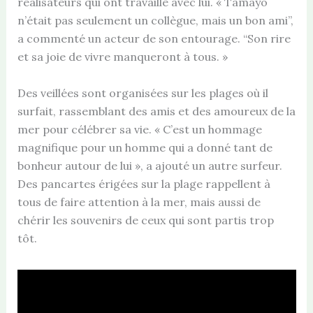
réalisateurs qui ont travaillé avec lui. « Tamayo
n’était pas seulement un collègue, mais un bon ami”,
a commenté un acteur de son entourage. “Son rire
et sa joie de vivre manqueront à tous. »
Des veillées sont organisées sur les plages où il
surfait, rassemblant des amis et des amoureux de la
mer pour célébrer sa vie. « C’est un hommage
magnifique pour un homme qui a donné tant de
bonheur autour de lui », a ajouté un autre surfeur.
Des pancartes érigées sur la plage rappellent à
tous de faire attention à la mer, mais aussi de
chérir les souvenirs de ceux qui sont partis trop
tôt.